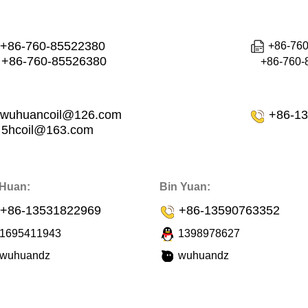
+86-760-85522380
+86-76
+86-760-85526380
+86-760-8
wuhuancoil@126.com
+86-1
5hcoil@163.com
 Huan:
Bin Yuan:
+86-13531822969
+86-13590763352
1695411943
1398978627
wuhuandz
wuhuandz