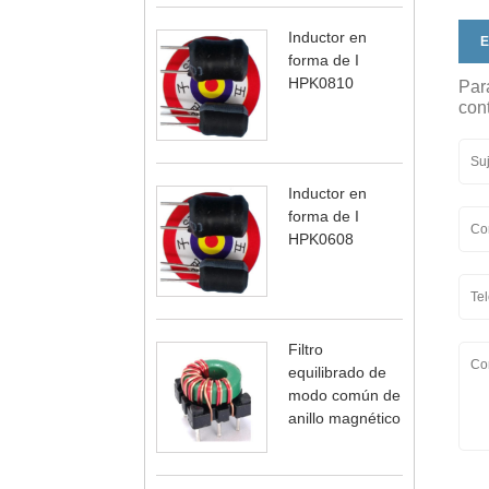
Inductor en
E
forma de I
HPK0810
Par
cont
Inductor en
forma de I
HPK0608
Filtro
equilibrado de
modo común de
anillo magnético