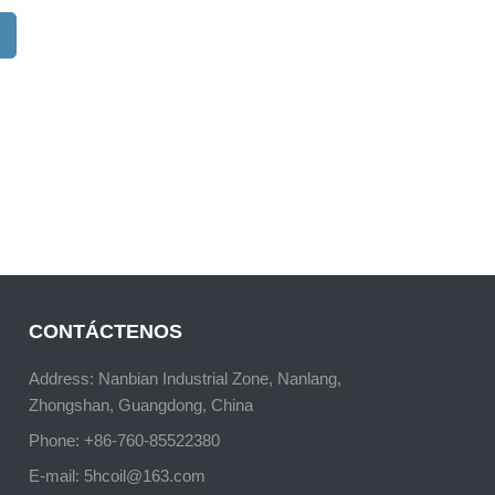
CONTÁCTENOS
Address: Nanbian Industrial Zone, Nanlang,
Zhongshan, Guangdong, China
Phone: +86-760-85522380
E-mail:
5hcoil@163.com