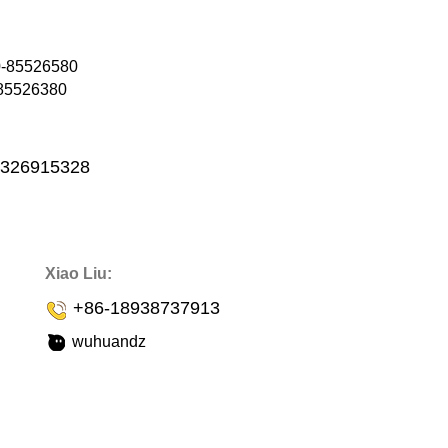
0-85526580
5526380
3326915328
Xiao Liu:
+86-18938737913
wuhuandz