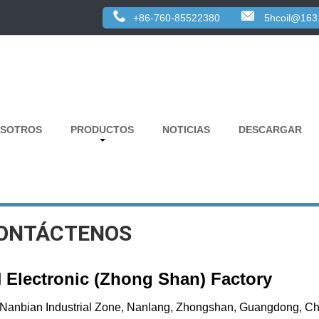
+86-760-85522380
5hcoil@163
OSOTROS
PRODUCTOS
NOTICIAS
DESCARGAR
ONTÁCTENOS
 Electronic (Zhong Shan) Factory
Nanbian Industrial Zone, Nanlang, Zhongshan, Guangdong, Ch