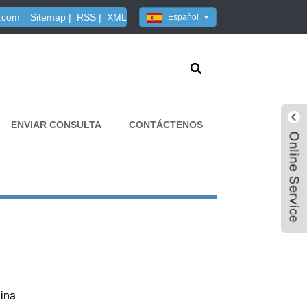
.com
Sitemap
|
RSS
|
XML
Español
ENVIAR CONSULTA
CONTÁCTENOS
ina
Live