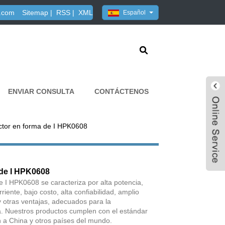
.com
Sitemap
|
RSS
|
XML
Español
ENVIAR CONSULTA
CONTÁCTENOS
ctor en forma de I HPK0608
 de I HPK0608
e I HPK0608 se caracteriza por alta potencia,
rriente, bajo costo, alta confiabilidad, amplio
y otras ventajas, adecuados para la
. Nuestros productos cumplen con el estándar
n a China y otros países del mundo.
Live