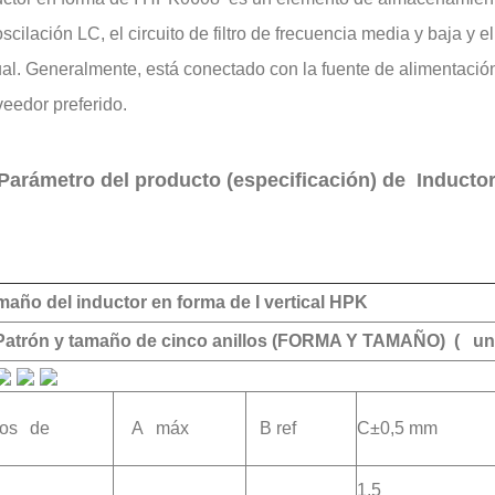
scilación LC, el circuito de filtro de frecuencia media y baja y
ual. Generalmente, está conectado con la fuente de alimentaci
veedor preferido.
Parámetro del producto (especificación) de Inducto
año del inductor en forma de I vertical HPK
Patrón y tamaño de cinco anillos (FORMA Y TAMAÑO) (
un
pos
de
A
máx
B ref
C±0,5 mm
1,5