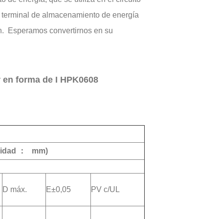
 el terminal de almacenamiento de energía
ón. Esperamos convertirnos en su
r en forma de I HPK0608
idad
：
mm)
D máx.
E±0,05
PV
c/UL