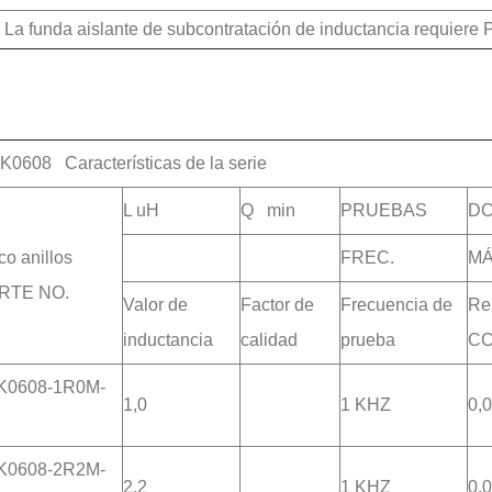
. La funda aislante de subcontratación de inductancia requie
K0608 Características de la serie
L uH
Q min
PRUEBAS
DC
co anillos
FREC.
MÁ
RTE NO.
Valor de
Factor de
Frecuencia de
Re
inductancia
calidad
prueba
C
K0608-1R0M-
1,0
1 KHZ
0,
K0608-2R2M-
2,2
1 KHZ
0,