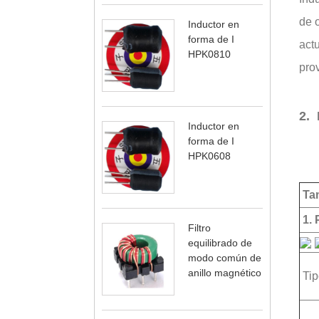
de o
Inductor en
forma de I
act
HPK0810
pro
2. 
Inductor en
forma de I
HPK0608
Tam
1. 
Filtro
equilibrado de
modo común de
anillo magnético
Ti