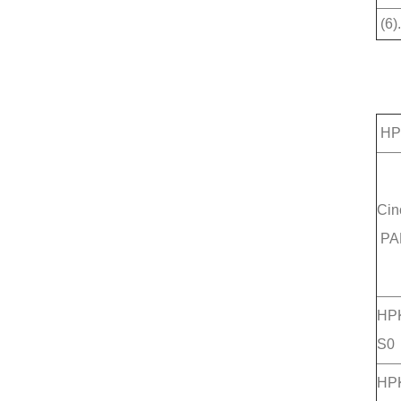
(6)
HP
Cin
PA
HP
S0
HP