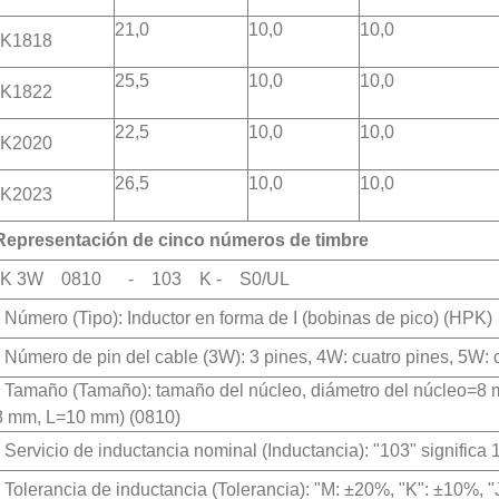
21,0
10,0
10,0
K1818
25,5
10,0
10,0
K1822
22,5
10,0
10,0
K2020
26,5
10,0
10,0
K2023
Representación de cinco números de timbre
K 3W 0810 - 103 K - S0/UL
. Número (Tipo): Inductor en forma de I (bobinas de pico) (HPK)
. Número de pin del cable (3W): ​​3 pines, 4W: cuatro pines, 5W: 
. Tamaño (Tamaño): tamaño del núcleo, diámetro del núcleo=8 
 mm, L=10 mm) (0810)
. Servicio de inductancia nominal (Inductancia): "103" signific
. Tolerancia de inductancia (Tolerancia): "M: ±20%, "K": ±10%, "