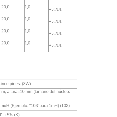
20,0
1,0
Pvc/UL
20,0
1,0
Pvc/UL
20,0
1,0
Pvc/UL
20,0
1,0
Pvc/UL
cinco pines. (3W)
mm, altura=10 mm (tamaño del núcleo:
a 1muH (Ejemplo: "103"para 1mH) (103)
J": ±5% (K)