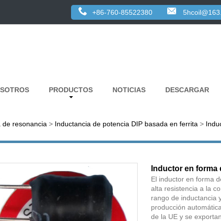
+86-760-85522380
5hcoil@163
OSOTROS
PRODUCTOS
NOTICIAS
DESCARGAR
a de resonancia
>
Inductancia de potencia DIP basada en ferrita
>
Indu
Inductor en forma
El inductor en forma d
alta resistencia a la co
rango de inductancia 
producción automática
de la UE y se exporta