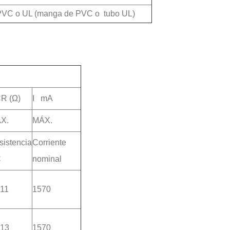
re PVC o UL (manga de PVC o
tubo UL)
R (Ω)
I mA
X.
MÁX.
sistencia
Corriente
C
nominal
011
1570
013
1570