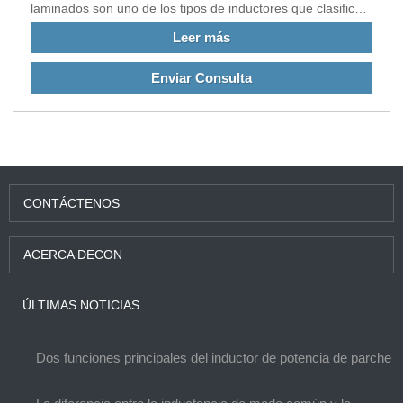
laminados son uno de los tipos de inductores que clasifican
los inductores según su estructura. Están fabricados con
Leer más
materiales magnéticos sin bobinado.
Enviar Consulta
CONTÁCTENOS
ACERCA DECON
ÚLTIMAS NOTICIAS
Dos funciones principales del inductor de potencia de parche