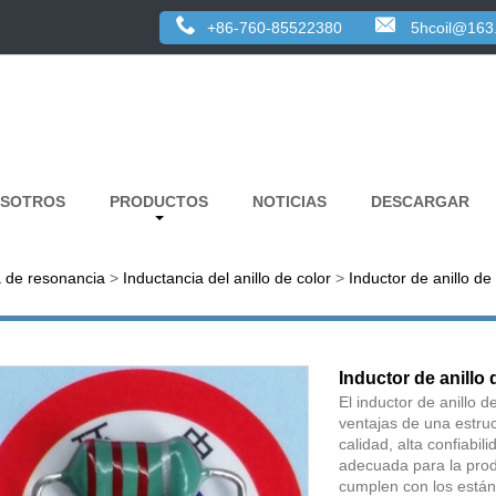
+86-760-85522380
5hcoil@163
OSOTROS
PRODUCTOS
NOTICIAS
DESCARGAR
a de resonancia
>
Inductancia del anillo de color
>
Inductor de anillo d
Inductor de anillo
El inductor de anillo 
ventajas de una estruct
calidad, alta confiabi
adecuada para la prod
cumplen con los están