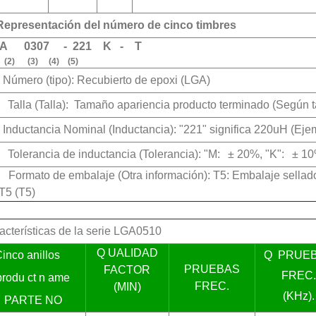
Representación del número de cinco timbres
GA
0307
- 221 K - T
 (2) (3) (4) (5)
. Número (tipo): Recubierto de epoxi (LGA)
.
Talla (Talla):
Tamaño apariencia producto terminado (Según ta
. Inductancia Nominal (Inductancia): "221" significa 220uH (Ej
.
Tolerancia de inductancia (Tolerancia): "M:
±
20%, "K":
±
10
.
Formato de embalaje (Otra información): T5: Embalaje sellado
 T5 (T5)
acterísticas de la serie LGA0510
Q
UALIDAD
inco anillos
Q
PRUE
PRUEBAS
FACTOR
FREC.
produ
ct n
ame
FREC.
(MIN)
(KHz).
PARTE NO