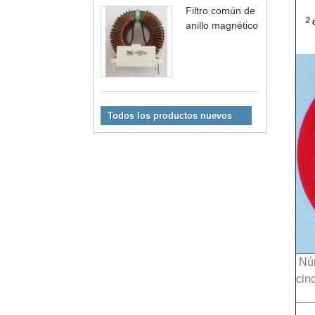
Filtro común de
anillo magnético
Todos los productos nuevos
Nú
cin