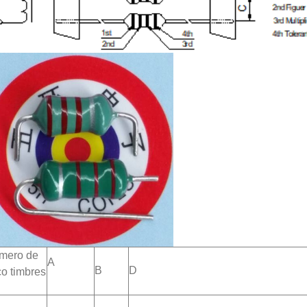
mero de
A
B
D
co timbres