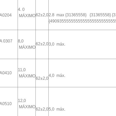
4.
0
62±2,0
2.8 max {31365558} {31365558} {313
A0204
MÁXIMO
{4909355555555555555555555555
A
0307
8,0
62±2,0
3,0 máx.
MÁXIMO
11,0
A0410
4,0 máx.
MÁXIMO
62±2,0
12,0
A0510
MÁXIMO
62±2,0
5,0 máx.