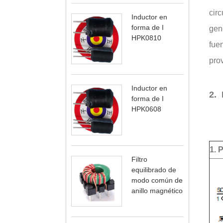
circ
Inductor en
forma de I
gene
HPK0810
fuen
pro
Inductor en
2. 
forma de I
HPK0608
1. 
Filtro
equilibrado de
modo común de
anillo magnético