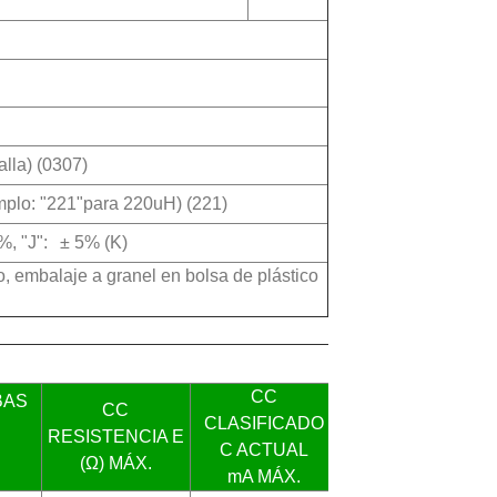
lla) (0307)
emplo: "221"para 220uH) (221)
%, "J":
±
5% (K)
, embalaje a granel en bolsa de plástico
CC
BAS
CC
CLASIFICADO
RESISTENCIA
E
C
ACTUAL
(Ω) MÁX.
mA MÁX.