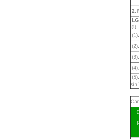
2. 
L
(1)
(1)
(2)
(3)
(4)
(5)
sin
Car
C