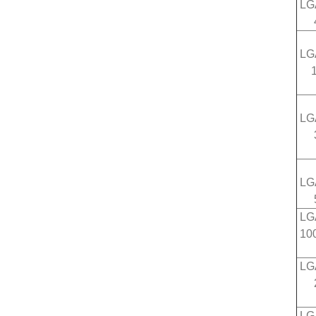
LG
4
LG
1
LG
3
LG
5
LG
10
LG
2
LG