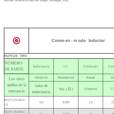
Comm
en
-
m
odo
Inductor
HLFV129
TIPO
NÚMERO
Inductancia
CC
Calificado
Cali
DE PARTE
min(m H)
Resistencia
Actual
Vo
Los cinco
anillos de la
valor de
Ω
(Amperio)
C
Máx. (
)
mercancía
inductancia
HLFV129-601U-
0,6
0,060
1,0
2
1A
HLFV129-601U-