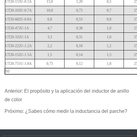
UT20-153U-0.5A
15,0
1,20
0,5
2
UT20-103U-0.7A
10,0
0,75
0,7
2
UT20-682U-0.8A
6,8
0,53
0,8
2
UT20-472U-1A
4,7
0,38
1,0
2
UT20-332U-1A
3,3
0,31
1,0
2
UT20-222U-1.2A
2,2
0,18
1,2
2
UT20-152U-1.5A
1,5
0,14
1,5
2
UT20-751U-1.8A
0,75
0,12
1,8
2
50
Anterior:
El propósito y la aplicación del inductor de anillo
de color
Próximo:
¿Sabes cómo medir la inductancia del parche?