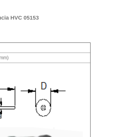
ancia HVC 05153
 mm)