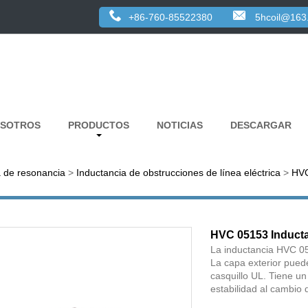
+86-760-85522380
5hcoil@163
OSOTROS
PRODUCTOS
NOTICIAS
DESCARGAR
a de resonancia
>
Inductancia de obstrucciones de línea eléctrica
>
HVC
HVC 05153 Induct
La inductancia HVC 051
La capa exterior pued
casquillo UL. Tiene un
estabilidad al cambio 