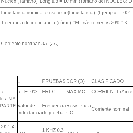
. Núcleo (Tamaño): Longitud = 10 mm (Tamaño del NÚCLEO: D 
. Inductancia nominal en servicio(Inductancia): (Ejemplo: "100"
. Tolerancia de inductancia (cómo): "M: más o menos 20%," K 
. Corriente nominal: 3A: (3A)
L
PRUEBAS
DCR (Ω)
CLASIFICADO
co
u H±10%
FREC.
MÁXIMO
CORRIENTE(Amper
llos N.º
Valor de
Frecuencia
Resistencia
 PARTE.
Corriente nominal
inductancia
de prueba
CC
C05153-
1 KHZ 0,3