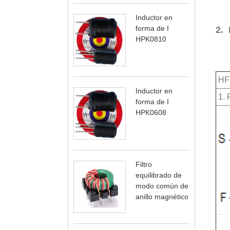
Inductor en
forma de I
2. 
HPK0810
HFC
Inductor en
1. 
forma de I
HPK0608
Filtro
equilibrado de
modo común de
anillo magnético