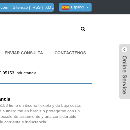
.com
Sitemap
|
RSS
|
XML
Español
ENVIAR CONSULTA
CONTÁCTENOS
 05153 Inductancia
ancia
53 tiene un diseño flexible y de bajo costo.
e sumergirse en barniz o protegerse con un
 excelente aislamiento y una considerable
de corriente e inductancia.
Live