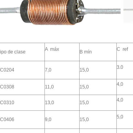
A máx
C ref
tipo de clase
B mín
3.
VC0204
7,0
15,0
4,0
C0308
11,0
15,0
4,0
C0310
13,0
15,0
5,0
C0406
9,0
15,0