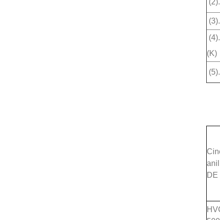
(2)
(3)
(4)
(K)
(5)
Cin
ani
DE
HV