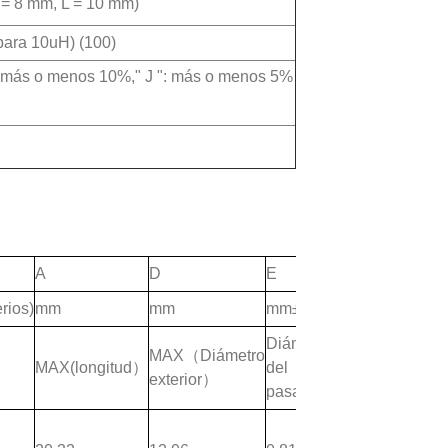
= 8 mm, L = 10 mm)
 para 10uH) (100)
": más o menos 10%," J ": más o menos 5%
A
D
E
ios)
mm
mm
mm±0,05
Diámetro
MAX（Diámetro
MAX(longitud）
del
exterior）
pasador