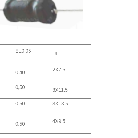
E±0,05
UL
0
2X7.5
0,40
0,50
3X11,5
0,50
3X13,5
4X9.5
0,50