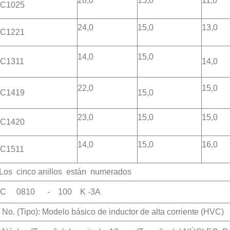
28,0
15,0
11,0
C1025
24,0
15,0
13,0
C1221
14,0
15,0
C1311
14,0
22,0
15,0
C1419
15,0
23,0
15,0
15,0
C1420
14,0
15,0
16,0
C1511
Los cinco anillos están numerados
C 0810 - 100 K -3A
. No. (Tipo): Modelo básico de inductor de alta corriente (HVC)